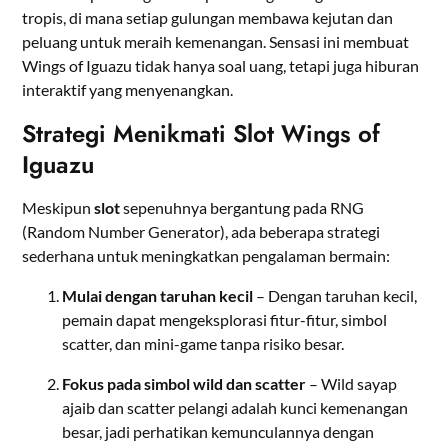
tropis, di mana setiap gulungan membawa kejutan dan
peluang untuk meraih kemenangan. Sensasi ini membuat
Wings of Iguazu tidak hanya soal uang, tetapi juga hiburan
interaktif yang menyenangkan.
Strategi Menikmati Slot Wings of
Iguazu
Meskipun
slot
sepenuhnya bergantung pada RNG
(Random Number Generator), ada beberapa strategi
sederhana untuk meningkatkan pengalaman bermain:
Mulai dengan taruhan kecil
– Dengan taruhan kecil,
pemain dapat mengeksplorasi fitur-fitur, simbol
scatter, dan mini-game tanpa risiko besar.
Fokus pada simbol wild dan scatter
– Wild sayap
ajaib dan scatter pelangi adalah kunci kemenangan
besar, jadi perhatikan kemunculannya dengan