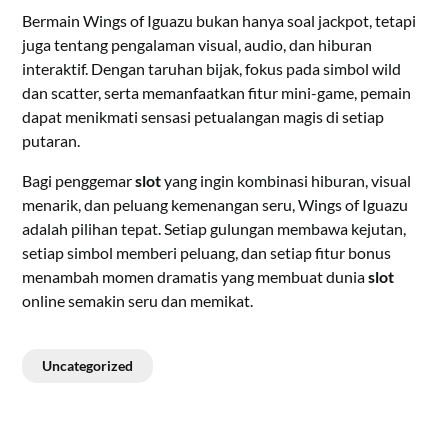
Bermain Wings of Iguazu bukan hanya soal jackpot, tetapi
juga tentang pengalaman visual, audio, dan hiburan
interaktif. Dengan taruhan bijak, fokus pada simbol wild
dan scatter, serta memanfaatkan fitur mini-game, pemain
dapat menikmati sensasi petualangan magis di setiap
putaran.
Bagi penggemar
slot
yang ingin kombinasi hiburan, visual
menarik, dan peluang kemenangan seru, Wings of Iguazu
adalah pilihan tepat. Setiap gulungan membawa kejutan,
setiap simbol memberi peluang, dan setiap fitur bonus
menambah momen dramatis yang membuat dunia
slot
online semakin seru dan memikat.
Uncategorized