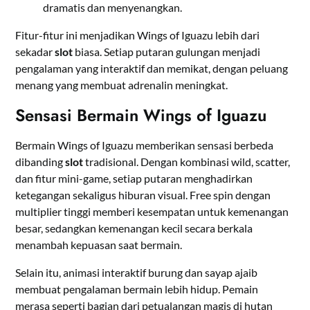
dramatis dan menyenangkan.
Fitur-fitur ini menjadikan Wings of Iguazu lebih dari
sekadar
slot
biasa. Setiap putaran gulungan menjadi
pengalaman yang interaktif dan memikat, dengan peluang
menang yang membuat adrenalin meningkat.
Sensasi Bermain Wings of Iguazu
Bermain Wings of Iguazu memberikan sensasi berbeda
dibanding
slot
tradisional. Dengan kombinasi wild, scatter,
dan fitur mini-game, setiap putaran menghadirkan
ketegangan sekaligus hiburan visual. Free spin dengan
multiplier tinggi memberi kesempatan untuk kemenangan
besar, sedangkan kemenangan kecil secara berkala
menambah kepuasan saat bermain.
Selain itu, animasi interaktif burung dan sayap ajaib
membuat pengalaman bermain lebih hidup. Pemain
merasa seperti bagian dari petualangan magis di hutan