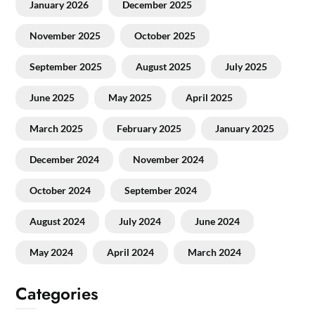
January 2026
December 2025
November 2025
October 2025
September 2025
August 2025
July 2025
June 2025
May 2025
April 2025
March 2025
February 2025
January 2025
December 2024
November 2024
October 2024
September 2024
August 2024
July 2024
June 2024
May 2024
April 2024
March 2024
Categories