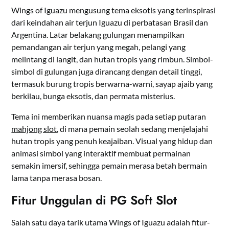
Wings of Iguazu mengusung tema eksotis yang terinspirasi
dari keindahan air terjun Iguazu di perbatasan Brasil dan
Argentina. Latar belakang gulungan menampilkan
pemandangan air terjun yang megah, pelangi yang
melintang di langit, dan hutan tropis yang rimbun. Simbol-
simbol di gulungan juga dirancang dengan detail tinggi,
termasuk burung tropis berwarna-warni, sayap ajaib yang
berkilau, bunga eksotis, dan permata misterius.
Tema ini memberikan nuansa magis pada setiap putaran
mahjong slot
, di mana pemain seolah sedang menjelajahi
hutan tropis yang penuh keajaiban. Visual yang hidup dan
animasi simbol yang interaktif membuat permainan
semakin imersif, sehingga pemain merasa betah bermain
lama tanpa merasa bosan.
Fitur Unggulan di PG Soft Slot
Salah satu daya tarik utama Wings of Iguazu adalah fitur-