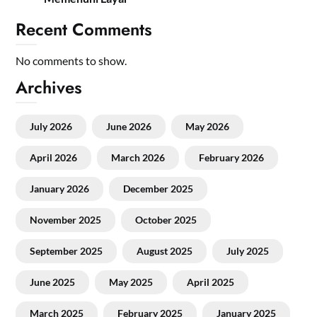
Recent Comments
No comments to show.
Archives
July 2026
June 2026
May 2026
April 2026
March 2026
February 2026
January 2026
December 2025
November 2025
October 2025
September 2025
August 2025
July 2025
June 2025
May 2025
April 2025
March 2025
February 2025
January 2025