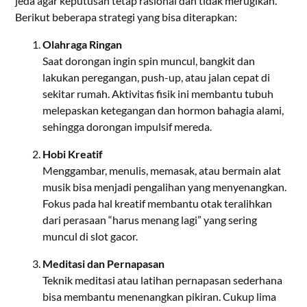
jeda agar keputusan tetap rasional dan tidak merugikan.
Berikut beberapa strategi yang bisa diterapkan:
Olahraga Ringan
Saat dorongan ingin spin muncul, bangkit dan
lakukan peregangan, push-up, atau jalan cepat di
sekitar rumah. Aktivitas fisik ini membantu tubuh
melepaskan ketegangan dan hormon bahagia alami,
sehingga dorongan impulsif mereda.
Hobi Kreatif
Menggambar, menulis, memasak, atau bermain alat
musik bisa menjadi pengalihan yang menyenangkan.
Fokus pada hal kreatif membantu otak teralihkan
dari perasaan “harus menang lagi” yang sering
muncul di slot gacor.
Meditasi dan Pernapasan
Teknik meditasi atau latihan pernapasan sederhana
bisa membantu menenangkan pikiran. Cukup lima