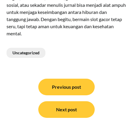
sosial, atau sekadar menulis jurnal bisa menjadi alat ampuh
untuk menjaga keseimbangan antara hiburan dan
tanggung jawab. Dengan begitu, bermain slot gacor tetap
seru, tapi tetap aman untuk keuangan dan kesehatan
mental.
Uncategorized
Post
navigation
Previous post
Next post