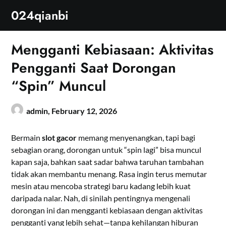
Skip
024qianbi
to
content
Mengganti Kebiasaan: Aktivitas
Pengganti Saat Dorongan
“Spin” Muncul
admin,
February 12, 2026
Bermain
slot gacor
memang menyenangkan, tapi bagi
sebagian orang, dorongan untuk “spin lagi” bisa muncul
kapan saja, bahkan saat sadar bahwa taruhan tambahan
tidak akan membantu menang. Rasa ingin terus memutar
mesin atau mencoba strategi baru kadang lebih kuat
daripada nalar. Nah, di sinilah pentingnya mengenali
dorongan ini dan mengganti kebiasaan dengan aktivitas
pengganti yang lebih sehat—tanpa kehilangan hiburan