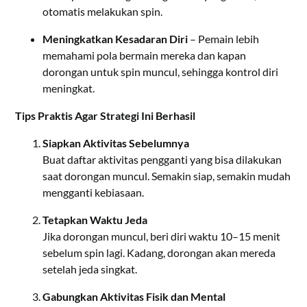
otomatis melakukan spin.
Meningkatkan Kesadaran Diri
– Pemain lebih
memahami pola bermain mereka dan kapan
dorongan untuk spin muncul, sehingga kontrol diri
meningkat.
Tips Praktis Agar Strategi Ini Berhasil
Siapkan Aktivitas Sebelumnya
Buat daftar aktivitas pengganti yang bisa dilakukan
saat dorongan muncul. Semakin siap, semakin mudah
mengganti kebiasaan.
Tetapkan Waktu Jeda
Jika dorongan muncul, beri diri waktu 10–15 menit
sebelum spin lagi. Kadang, dorongan akan mereda
setelah jeda singkat.
Gabungkan Aktivitas Fisik dan Mental