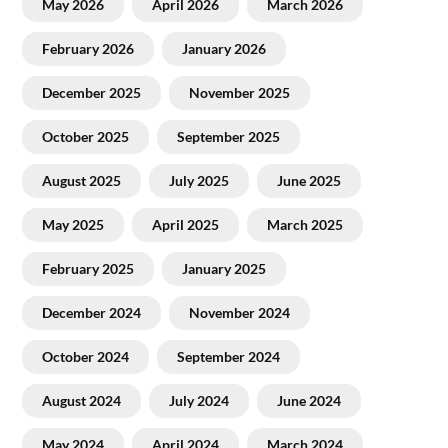
May 2026
April 2026
March 2026
February 2026
January 2026
December 2025
November 2025
October 2025
September 2025
August 2025
July 2025
June 2025
May 2025
April 2025
March 2025
February 2025
January 2025
December 2024
November 2024
October 2024
September 2024
August 2024
July 2024
June 2024
May 2024
April 2024
March 2024