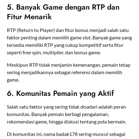
5. Banyak Game dengan RTP dan
Fitur Menarik
RTP (Return to Player) dan fitur bonus menjadi salah satu
faktor penting dalam memilih game slot. Banyak game yang
tersedia memiliki RTP yang cukup kompetitif serta fitur
seperti free spin, multiplier, dan bonus game.
Meskipun RTP tidak menjamin kemenangan, pemain tetap
sering menjadikannya sebagai referensi dalam memilih
game.
6. Komunitas Pemain yang Aktif
Salah satu faktor yang sering tidak disadari adalah peran
komunitas. Banyak pemain berbagi pengalaman,
rekomendasi game, hingga diskusi tentang pola bermain.
Di komunitas ini, nama
badak178
sering muncul sebagai