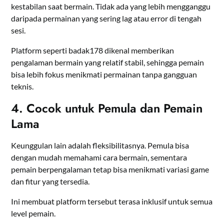
kestabilan saat bermain. Tidak ada yang lebih mengganggu
daripada permainan yang sering lag atau error di tengah
sesi.
Platform seperti
badak178
dikenal memberikan
pengalaman bermain yang relatif stabil, sehingga pemain
bisa lebih fokus menikmati permainan tanpa gangguan
teknis.
4. Cocok untuk Pemula dan Pemain
Lama
Keunggulan lain adalah fleksibilitasnya. Pemula bisa
dengan mudah memahami cara bermain, sementara
pemain berpengalaman tetap bisa menikmati variasi game
dan fitur yang tersedia.
Ini membuat platform tersebut terasa inklusif untuk semua
level pemain.