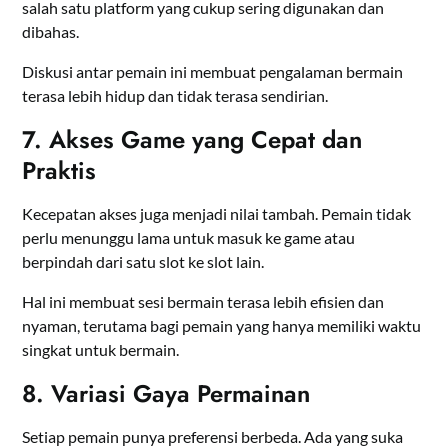
salah satu platform yang cukup sering digunakan dan
dibahas.
Diskusi antar pemain ini membuat pengalaman bermain
terasa lebih hidup dan tidak terasa sendirian.
7. Akses Game yang Cepat dan
Praktis
Kecepatan akses juga menjadi nilai tambah. Pemain tidak
perlu menunggu lama untuk masuk ke game atau
berpindah dari satu slot ke slot lain.
Hal ini membuat sesi bermain terasa lebih efisien dan
nyaman, terutama bagi pemain yang hanya memiliki waktu
singkat untuk bermain.
8. Variasi Gaya Permainan
Setiap pemain punya preferensi berbeda. Ada yang suka