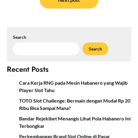
Search
Search
Recent Posts
Cara Kerja RNG pada Mesin Habanero yang Wajib
Player Slot Tahu
TOTO Slot Challenge: Bermain dengan Modal Rp 20
Ribu Bisa Sampai Mana?
Bandar Rejekibet Menangis Lihat Pola Habanero Ini
Terbongkar
Perkembangan Brand Slot Online di Pasar