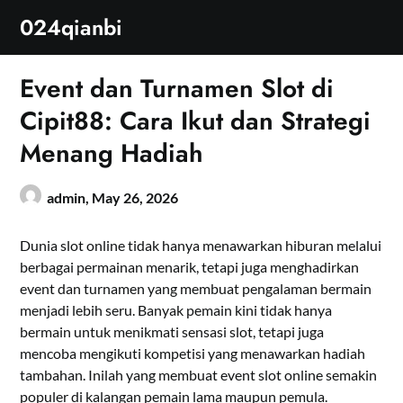
Skip
024qianbi
to
content
Event dan Turnamen Slot di
Cipit88: Cara Ikut dan Strategi
Menang Hadiah
admin,
May 26, 2026
Dunia slot online tidak hanya menawarkan hiburan melalui
berbagai permainan menarik, tetapi juga menghadirkan
event dan turnamen yang membuat pengalaman bermain
menjadi lebih seru. Banyak pemain kini tidak hanya
bermain untuk menikmati sensasi slot, tetapi juga
mencoba mengikuti kompetisi yang menawarkan hadiah
tambahan. Inilah yang membuat event slot online semakin
populer di kalangan pemain lama maupun pemula.