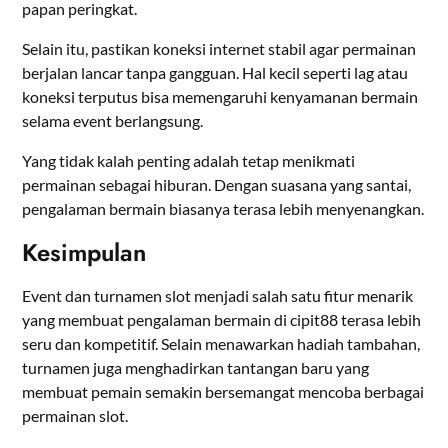
papan peringkat.
Selain itu, pastikan koneksi internet stabil agar permainan
berjalan lancar tanpa gangguan. Hal kecil seperti lag atau
koneksi terputus bisa memengaruhi kenyamanan bermain
selama event berlangsung.
Yang tidak kalah penting adalah tetap menikmati
permainan sebagai hiburan. Dengan suasana yang santai,
pengalaman bermain biasanya terasa lebih menyenangkan.
Kesimpulan
Event dan turnamen slot menjadi salah satu fitur menarik
yang membuat pengalaman bermain di cipit88 terasa lebih
seru dan kompetitif. Selain menawarkan hadiah tambahan,
turnamen juga menghadirkan tantangan baru yang
membuat pemain semakin bersemangat mencoba berbagai
permainan slot.