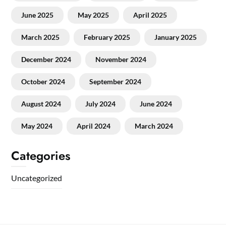
June 2025
May 2025
April 2025
March 2025
February 2025
January 2025
December 2024
November 2024
October 2024
September 2024
August 2024
July 2024
June 2024
May 2024
April 2024
March 2024
Categories
Uncategorized