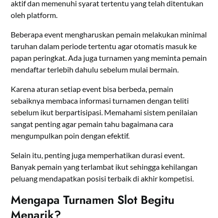
aktif dan memenuhi syarat tertentu yang telah ditentukan
oleh platform.
Beberapa event mengharuskan pemain melakukan minimal
taruhan dalam periode tertentu agar otomatis masuk ke
papan peringkat. Ada juga turnamen yang meminta pemain
mendaftar terlebih dahulu sebelum mulai bermain.
Karena aturan setiap event bisa berbeda, pemain
sebaiknya membaca informasi turnamen dengan teliti
sebelum ikut berpartisipasi. Memahami sistem penilaian
sangat penting agar pemain tahu bagaimana cara
mengumpulkan poin dengan efektif.
Selain itu, penting juga memperhatikan durasi event.
Banyak pemain yang terlambat ikut sehingga kehilangan
peluang mendapatkan posisi terbaik di akhir kompetisi.
Mengapa Turnamen Slot Begitu
Menarik?