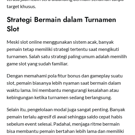
target khusus.
Strategi Bermain dalam Turnamen
Slot
Meski slot online menggunakan sistem acak, banyak
pemain tetap memiliki strategi tertentu saat mengikuti
turnamen. Salah satu strategi paling umum adalah memilih
game slot yang sudah familiar.
Dengan memahami pola fitur bonus dan gameplay suatu
slot, pemain biasanya lebih nyaman saat bermain dalam
waktu lama. Ini membantu mengurangi kesalahan atau
kebingungan ketika turnamen sedang berlangsung.
Selain itu, pengelolaan modal juga sangat penting. Banyak
pemain terlalu agresif di awal sehingga saldo cepat habis
sebelum event selesai. Padahal, menjaga ritme bermain
bisa membantu pemain bertahan lebih lama dan memiliki