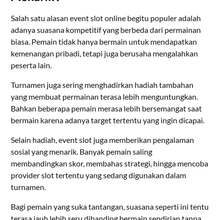
Salah satu alasan event slot online begitu populer adalah
adanya suasana kompetitif yang berbeda dari permainan
biasa. Pemain tidak hanya bermain untuk mendapatkan
kemenangan pribadi, tetapi juga berusaha mengalahkan
peserta lain.
Turnamen juga sering menghadirkan hadiah tambahan
yang membuat permainan terasa lebih menguntungkan.
Bahkan beberapa pemain merasa lebih bersemangat saat
bermain karena adanya target tertentu yang ingin dicapai.
Selain hadiah, event slot juga memberikan pengalaman
sosial yang menarik. Banyak pemain saling
membandingkan skor, membahas strategi, hingga mencoba
provider slot tertentu yang sedang digunakan dalam
turnamen.
Bagi pemain yang suka tantangan, suasana seperti ini tentu
terasa jauh lebih seru dibanding bermain sendirian tanpa