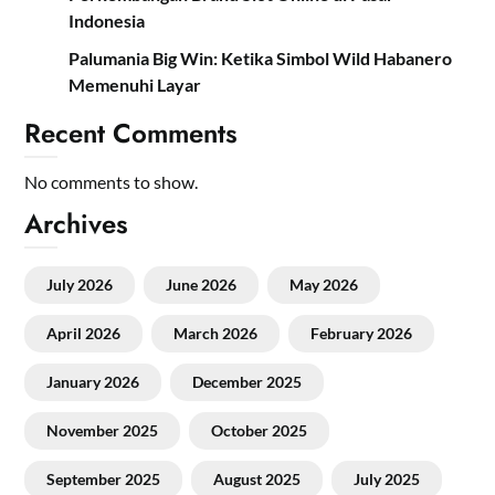
Indonesia
Palumania Big Win: Ketika Simbol Wild Habanero
Memenuhi Layar
Recent Comments
No comments to show.
Archives
July 2026
June 2026
May 2026
April 2026
March 2026
February 2026
January 2026
December 2025
November 2025
October 2025
September 2025
August 2025
July 2025