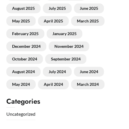
August 2025
July 2025
June 2025
May 2025
April 2025
March 2025
February 2025
January 2025
December 2024
November 2024
October 2024
September 2024
August 2024
July 2024
June 2024
May 2024
April 2024
March 2024
Categories
Uncategorized