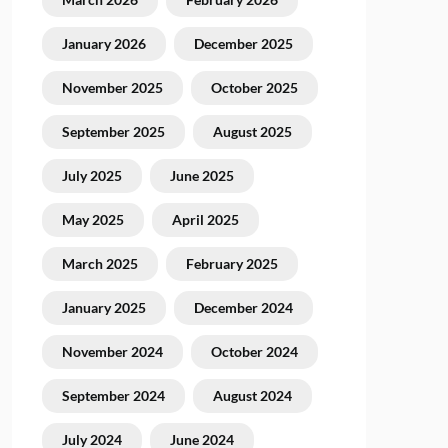
January 2026
December 2025
November 2025
October 2025
September 2025
August 2025
July 2025
June 2025
May 2025
April 2025
March 2025
February 2025
January 2025
December 2024
November 2024
October 2024
September 2024
August 2024
July 2024
June 2024