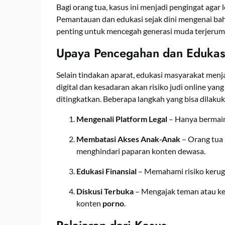
Bagi orang tua, kasus ini menjadi pengingat agar
Pemantauan dan edukasi sejak dini mengenai bah
penting untuk mencegah generasi muda terjerum
Upaya Pencegahan dan Edukas
Selain tindakan aparat, edukasi masyarakat menj
digital dan kesadaran akan risiko judi online y
ditingkatkan. Beberapa langkah yang bisa dilakuk
Mengenali Platform Legal
– Hanya bermain d
Membatasi Akses Anak-Anak
– Orang tua 
menghindari paparan konten dewasa.
Edukasi Finansial
– Memahami risiko kerugi
Diskusi Terbuka
– Mengajak teman atau kel
konten
porno
.