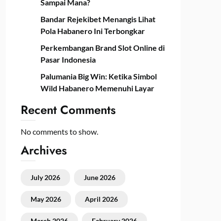
Sampai Mana?
Bandar Rejekibet Menangis Lihat
Pola Habanero Ini Terbongkar
Perkembangan Brand Slot Online di
Pasar Indonesia
Palumania Big Win: Ketika Simbol
Wild Habanero Memenuhi Layar
Recent Comments
No comments to show.
Archives
July 2026
June 2026
May 2026
April 2026
March 2026
February 2026