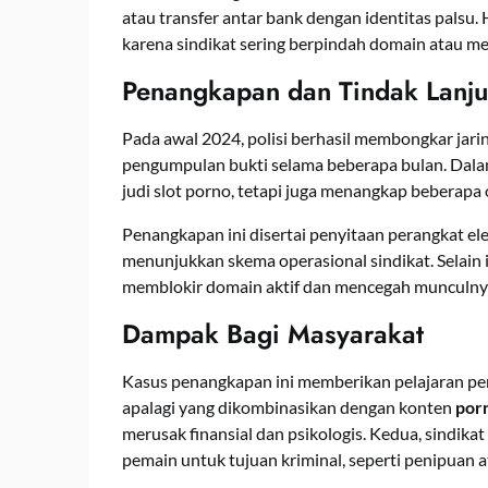
atau transfer antar bank dengan identitas palsu.
karena sindikat sering berpindah domain atau me
Penangkapan dan Tindak Lanju
Pada awal 2024, polisi berhasil membongkar jari
pengumpulan bukti selama beberapa bulan. Dalam
judi slot porno, tetapi juga menangkap beberapa 
Penangkapan ini disertai penyitaan perangkat elek
menunjukkan skema operasional sindikat. Selain 
memblokir domain aktif dan mencegah munculnya
Dampak Bagi Masyarakat
Kasus penangkapan ini memberikan pelajaran pent
apalagi yang dikombinasikan dengan konten
por
merusak finansial dan psikologis. Kedua, sindika
pemain untuk tujuan kriminal, seperti penipuan 