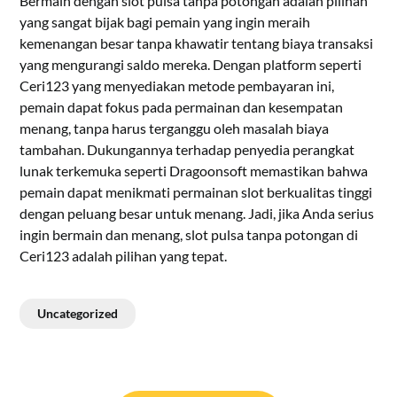
Bermain dengan slot pulsa tanpa potongan adalah pilihan
yang sangat bijak bagi pemain yang ingin meraih
kemenangan besar tanpa khawatir tentang biaya transaksi
yang mengurangi saldo mereka. Dengan platform seperti
Ceri123 yang menyediakan metode pembayaran ini,
pemain dapat fokus pada permainan dan kesempatan
menang, tanpa harus terganggu oleh masalah biaya
tambahan. Dukungannya terhadap penyedia perangkat
lunak terkemuka seperti Dragoonsoft memastikan bahwa
pemain dapat menikmati permainan slot berkualitas tinggi
dengan peluang besar untuk menang. Jadi, jika Anda serius
ingin bermain dan menang, slot pulsa tanpa potongan di
Ceri123 adalah pilihan yang tepat.
Uncategorized
Post