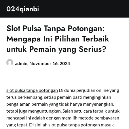
Skip
024qianbi
to
content
Slot Pulsa Tanpa Potongan:
Mengapa Ini Pilihan Terbaik
untuk Pemain yang Serius?
admin,
November 16, 2024
slot pulsa tanpa potongan
Di dunia perjudian online yang
terus berkembang, setiap pemain pasti menginginkan
pengalaman bermain yang tidak hanya menyenangkan,
tetapi juga menguntungkan. Salah satu cara terbaik untuk
mencapai ini adalah dengan memilih metode pembayaran
yang tepat. Di sinilah slot pulsa tanpa potongan masuk