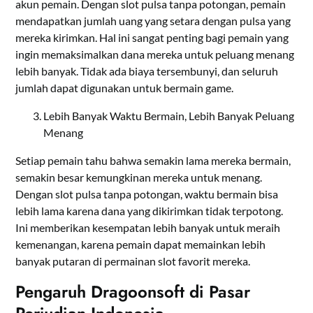
akun pemain. Dengan slot pulsa tanpa potongan, pemain
mendapatkan jumlah uang yang setara dengan pulsa yang
mereka kirimkan. Hal ini sangat penting bagi pemain yang
ingin memaksimalkan dana mereka untuk peluang menang
lebih banyak. Tidak ada biaya tersembunyi, dan seluruh
jumlah dapat digunakan untuk bermain game.
Lebih Banyak Waktu Bermain, Lebih Banyak Peluang
Menang
Setiap pemain tahu bahwa semakin lama mereka bermain,
semakin besar kemungkinan mereka untuk menang.
Dengan slot pulsa tanpa potongan, waktu bermain bisa
lebih lama karena dana yang dikirimkan tidak terpotong.
Ini memberikan kesempatan lebih banyak untuk meraih
kemenangan, karena pemain dapat memainkan lebih
banyak putaran di permainan slot favorit mereka.
Pengaruh Dragoonsoft di Pasar