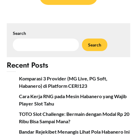
Search
Search
Recent Posts
Komparasi 3 Provider (MG Live, PG Soft,
Habanero) di Platform CERI123
Cara Kerja RNG pada Mesin Habanero yang Wajib
Player Slot Tahu
TOTO Slot Challenge: Bermain dengan Modal Rp 20
Ribu Bisa Sampai Mana?
Bandar Rejekibet Menangis Lihat Pola Habanero Ini