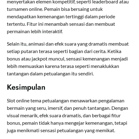
menyertakan elemen kompetitif, seperti leaderboard atau
turnamen online. Pemain bisa bersaing untuk
mendapatkan kemenangan tertinggi dalam periode
tertentu. Fitur ini menambah sensasi dan membuat
permainan lebih interaktif.
Selain itu, animasi dan efek suara yang dramatis membuat
setiap putaran terasa seperti bagian dari cerita. Ketika
bonus atau jackpot muncul, sensasi kemenangan menjadi
lebih memuaskan karena terasa seperti menaklukkan
tantangan dalam petualangan itu sendiri.
Kesimpulan
Slot online tema petualangan menawarkan pengalaman
bermain yang seru, imersif, dan penuh tantangan. Dengan
visual menarik, efek suara dramatis, dan berbagai fitur
bonus, pemain tidak hanya mengejar kemenangan, tetapi
juga menikmati sensasi petualangan yang memikat.