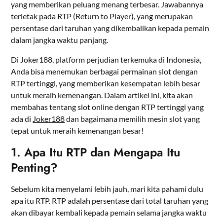
yang memberikan peluang menang terbesar. Jawabannya
terletak pada RTP (Return to Player), yang merupakan
persentase dari taruhan yang dikembalikan kepada pemain
dalam jangka waktu panjang.
Di Joker188, platform perjudian terkemuka di Indonesia,
Anda bisa menemukan berbagai permainan slot dengan
RTP tertinggi, yang memberikan kesempatan lebih besar
untuk meraih kemenangan. Dalam artikel ini, kita akan
membahas tentang slot online dengan RTP tertinggi yang
ada di
Joker188
dan bagaimana memilih mesin slot yang
tepat untuk meraih kemenangan besar!
1. Apa Itu RTP dan Mengapa Itu
Penting?
Sebelum kita menyelami lebih jauh, mari kita pahami dulu
apa itu RTP. RTP adalah persentase dari total taruhan yang
akan dibayar kembali kepada pemain selama jangka waktu