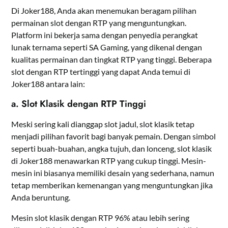
Di Joker188, Anda akan menemukan beragam pilihan
permainan slot dengan RTP yang menguntungkan.
Platform ini bekerja sama dengan penyedia perangkat
lunak ternama seperti SA Gaming, yang dikenal dengan
kualitas permainan dan tingkat RTP yang tinggi. Beberapa
slot dengan RTP tertinggi yang dapat Anda temui di
Joker188 antara lain:
a. Slot Klasik dengan RTP Tinggi
Meski sering kali dianggap slot jadul, slot klasik tetap
menjadi pilihan favorit bagi banyak pemain. Dengan simbol
seperti buah-buahan, angka tujuh, dan lonceng, slot klasik
di Joker188 menawarkan RTP yang cukup tinggi. Mesin-
mesin ini biasanya memiliki desain yang sederhana, namun
tetap memberikan kemenangan yang menguntungkan jika
Anda beruntung.
Mesin slot klasik dengan RTP 96% atau lebih sering