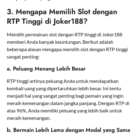
3. Mengapa Memilih Slot dengan
RTP Tinggi di Joker188?
Memilih permainan slot dengan RTP tinggi di Joker188
memberi Anda banyak keuntungan. Berikut adalah
beberapa alasan mengapa memilih slot dengan RTP tinggi
sangat penting:
a. Peluang Menang Lebih Besar
RTP tinggi artinya peluang Anda untuk mendapatkan
kembali uang yang dipertaruhkan lebih besar. Ini tentu
menjadi hal yang sangat penting bagi pemain yang ingin
meraih kemenangan dalam jangka panjang. Dengan RTP di
atas 96%, Anda memiliki peluang yang lebih baik untuk
meraih kemenangan.
b. Bermain Lebih Lama dengan Modal yang Sama