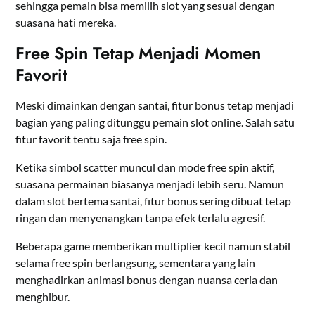
sehingga pemain bisa memilih slot yang sesuai dengan
suasana hati mereka.
Free Spin Tetap Menjadi Momen
Favorit
Meski dimainkan dengan santai, fitur bonus tetap menjadi
bagian yang paling ditunggu pemain slot online. Salah satu
fitur favorit tentu saja free spin.
Ketika simbol scatter muncul dan mode free spin aktif,
suasana permainan biasanya menjadi lebih seru. Namun
dalam slot bertema santai, fitur bonus sering dibuat tetap
ringan dan menyenangkan tanpa efek terlalu agresif.
Beberapa game memberikan multiplier kecil namun stabil
selama free spin berlangsung, sementara yang lain
menghadirkan animasi bonus dengan nuansa ceria dan
menghibur.