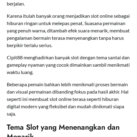
berjalan.
Karena itulah banyak orang menjadikan slot online sebagai
hiburan ringan untuk melepas penat. Suasana permainan
yang penuh warna, ditambah efek suara menarik, membuat
pengalaman bermain terasa menyenangkan tanpa harus
berpikir terlalu serius.
Cipit88 menghadirkan banyak slot dengan tema santai dan
gameplay nyaman yang cocok dimainkan sambil menikmati
waktu luang.
Beberapa pemain bahkan lebih menikmati proses bermain
dan visual permainan dibanding fokus pada hasil akhir. Hal
seperti ini membuat slot online terasa seperti hiburan
digital modern yang fleksibel dan mudah dinikmati siapa
saja.
Tema Slot yang Menenangkan dan
Menarik