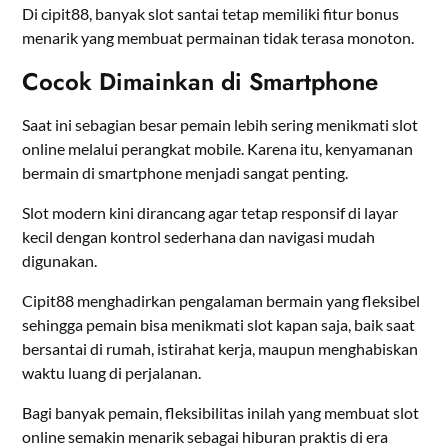
Di cipit88, banyak slot santai tetap memiliki fitur bonus
menarik yang membuat permainan tidak terasa monoton.
Cocok Dimainkan di Smartphone
Saat ini sebagian besar pemain lebih sering menikmati slot
online melalui perangkat mobile. Karena itu, kenyamanan
bermain di smartphone menjadi sangat penting.
Slot modern kini dirancang agar tetap responsif di layar
kecil dengan kontrol sederhana dan navigasi mudah
digunakan.
Cipit88 menghadirkan pengalaman bermain yang fleksibel
sehingga pemain bisa menikmati slot kapan saja, baik saat
bersantai di rumah, istirahat kerja, maupun menghabiskan
waktu luang di perjalanan.
Bagi banyak pemain, fleksibilitas inilah yang membuat slot
online semakin menarik sebagai hiburan praktis di era