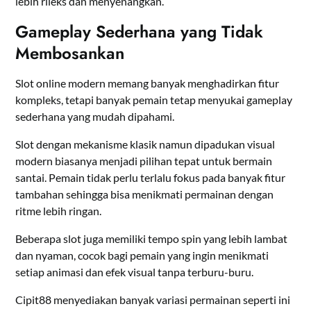
lebih rileks dan menyenangkan.
Gameplay Sederhana yang Tidak
Membosankan
Slot online modern memang banyak menghadirkan fitur
kompleks, tetapi banyak pemain tetap menyukai gameplay
sederhana yang mudah dipahami.
Slot dengan mekanisme klasik namun dipadukan visual
modern biasanya menjadi pilihan tepat untuk bermain
santai. Pemain tidak perlu terlalu fokus pada banyak fitur
tambahan sehingga bisa menikmati permainan dengan
ritme lebih ringan.
Beberapa slot juga memiliki tempo spin yang lebih lambat
dan nyaman, cocok bagi pemain yang ingin menikmati
setiap animasi dan efek visual tanpa terburu-buru.
Cipit88 menyediakan banyak variasi permainan seperti ini