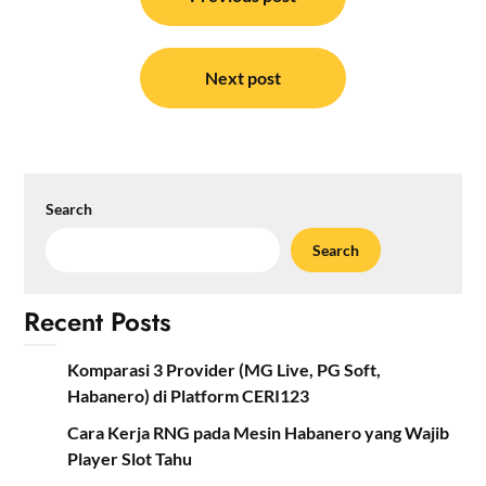
navigation
Next post
Search
Search
Recent Posts
Komparasi 3 Provider (MG Live, PG Soft,
Habanero) di Platform CERI123
Cara Kerja RNG pada Mesin Habanero yang Wajib
Player Slot Tahu