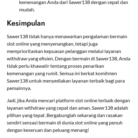
kemenangan Anda dari Sawer138 dengan cepat dan
mudah.
Kesimpulan
Sawer138 tidak hanya menawarkan pengalaman bermain
slot online yang menyenangkan, tetapi juga
memprioritaskan kepuasan pelanggan melalui layanan
withdraw yang efisien. Dengan bermain di Sawer138, Anda
tidak perlu khawatir tentang proses penarikan
kemenangan yang rumit. Semua ini berkat komitmen
Sawer138 untuk menyediakan layanan terbaik bagi para
pemainnya.
Jadi, jika Anda mencari platform slot online terbaik dengan
layanan withdraw yang cepat dan aman, Sawer138 adalah
pilihan yang tepat. Bergabunglah sekarang dan rasakan
sendiri sensasi bermain di dunia slot online yang penuh
dengan keseruan dan peluang menang!