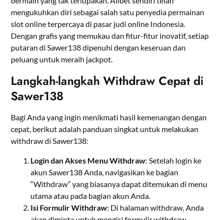
bermain yang tak terlupakan. Allbet sendiri telah
mengukuhkan diri sebagai salah satu penyedia permainan
slot online terpercaya di pasar judi online Indonesia.
Dengan grafis yang memukau dan fitur-fitur inovatif, setiap
putaran di Sawer138 dipenuhi dengan keseruan dan
peluang untuk meraih jackpot.
Langkah-langkah Withdraw Cepat di
Sawer138
Bagi Anda yang ingin menikmati hasil kemenangan dengan
cepat, berikut adalah panduan singkat untuk melakukan
withdraw di Sawer138:
Login dan Akses Menu Withdraw
: Setelah login ke
akun Sawer138 Anda, navigasikan ke bagian
“Withdraw” yang biasanya dapat ditemukan di menu
utama atau pada bagian akun Anda.
Isi Formulir Withdraw
: Di halaman withdraw, Anda
akan diminta untuk mengisi formulir withdraw