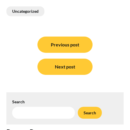
Uncategorized
Post
navigation
Previous post
Next post
Search
Search