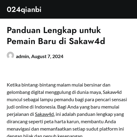
Skip
024qianbi
to
content
Panduan Lengkap untuk
Pemain Baru di Sakaw4d
admin,
August 7, 2024
Ketika bintang-bintang malam mulai bersinar dan
gelombang digital menggulung di dunia maya, Sakaw4d
muncul sebagai lampu pemandu bagi para pencari sensasi
judi online di Indonesia. Bagi Anda yang baru memulai
perjalanan di
Sakaw4d
, ini adalah panduan lengkap yang
dirancang seperti peta harta karun, membantu Anda
menavigasi dan memanfaatkan setiap sudut platform ini
dengan bijak dan penuh kesenangan.