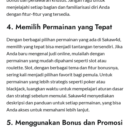
menjelajahi setiap bagian dan familiarisasi diri Anda
dengan fitur-fitur yang tersedia.
4.
Memilih Permainan yang Tepat
Dengan berbagai pilihan permainan yang ada di Sakaw4d,
memilih yang tepat bisa menjadi tantangan tersendiri. Jika
Anda baru mengenal judi online, mulailah dengan
permainan yang mudah dipahami seperti slot atau
roulette. Slot, dengan berbagai tema dan fitur bonusnya,
sering kali menjadi pilihan favorit bagi pemula. Untuk
permainan yang lebih strategis seperti poker atau
blackjack, luangkan waktu untuk mempelajari aturan dasar
dan strategi sebelum memulai. Sakaw4d menyediakan
deskripsi dan panduan untuk setiap permainan, yang bisa
Anda akses untuk memahami lebih lanjut.
5.
Menggunakan Bonus dan Promosi