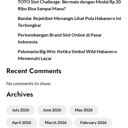
TOTO Slot Challenge: Bermain dengan Modal Rp 20
Ribu Bisa Sampai Mana?
Bandar Rejekibet Menangis Lihat Pola Habanero Ini
Terbongkar
Perkembangan Brand Slot Online di Pasar
Indonesia
Palumania Big Win: Ketika Simbol Wild Habanero
Memenuhi Layar
Recent Comments
No comments to show.
Archives
July 2026
June 2026
May 2026
April 2026
March 2026
February 2026