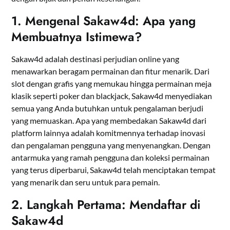
1.
Mengenal Sakaw4d: Apa yang
Membuatnya Istimewa?
Sakaw4d adalah destinasi perjudian online yang
menawarkan beragam permainan dan fitur menarik. Dari
slot dengan grafis yang memukau hingga permainan meja
klasik seperti poker dan blackjack, Sakaw4d menyediakan
semua yang Anda butuhkan untuk pengalaman berjudi
yang memuaskan. Apa yang membedakan Sakaw4d dari
platform lainnya adalah komitmennya terhadap inovasi
dan pengalaman pengguna yang menyenangkan. Dengan
antarmuka yang ramah pengguna dan koleksi permainan
yang terus diperbarui, Sakaw4d telah menciptakan tempat
yang menarik dan seru untuk para pemain.
2.
Langkah Pertama: Mendaftar di
Sakaw4d