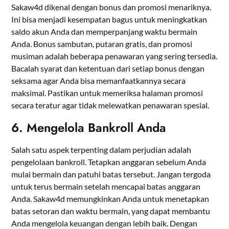
Sakaw4d dikenal dengan bonus dan promosi menariknya.
Ini bisa menjadi kesempatan bagus untuk meningkatkan
saldo akun Anda dan memperpanjang waktu bermain
Anda. Bonus sambutan, putaran gratis, dan promosi
musiman adalah beberapa penawaran yang sering tersedia.
Bacalah syarat dan ketentuan dari setiap bonus dengan
seksama agar Anda bisa memanfaatkannya secara
maksimal. Pastikan untuk memeriksa halaman promosi
secara teratur agar tidak melewatkan penawaran spesial.
6.
Mengelola Bankroll Anda
Salah satu aspek terpenting dalam perjudian adalah
pengelolaan bankroll. Tetapkan anggaran sebelum Anda
mulai bermain dan patuhi batas tersebut. Jangan tergoda
untuk terus bermain setelah mencapai batas anggaran
Anda. Sakaw4d memungkinkan Anda untuk menetapkan
batas setoran dan waktu bermain, yang dapat membantu
Anda mengelola keuangan dengan lebih baik. Dengan