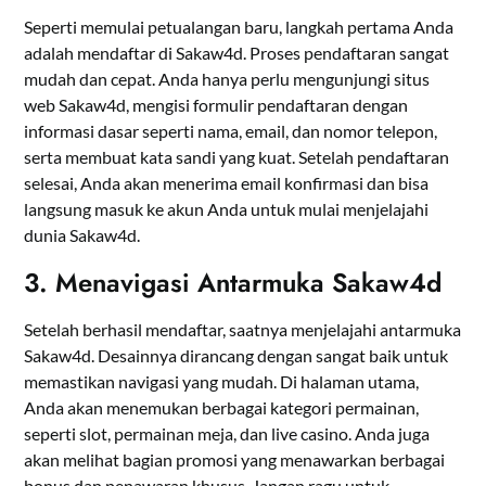
Seperti memulai petualangan baru, langkah pertama Anda
adalah mendaftar di Sakaw4d. Proses pendaftaran sangat
mudah dan cepat. Anda hanya perlu mengunjungi situs
web Sakaw4d, mengisi formulir pendaftaran dengan
informasi dasar seperti nama, email, dan nomor telepon,
serta membuat kata sandi yang kuat. Setelah pendaftaran
selesai, Anda akan menerima email konfirmasi dan bisa
langsung masuk ke akun Anda untuk mulai menjelajahi
dunia Sakaw4d.
3.
Menavigasi Antarmuka Sakaw4d
Setelah berhasil mendaftar, saatnya menjelajahi antarmuka
Sakaw4d. Desainnya dirancang dengan sangat baik untuk
memastikan navigasi yang mudah. Di halaman utama,
Anda akan menemukan berbagai kategori permainan,
seperti slot, permainan meja, dan live casino. Anda juga
akan melihat bagian promosi yang menawarkan berbagai
bonus dan penawaran khusus. Jangan ragu untuk