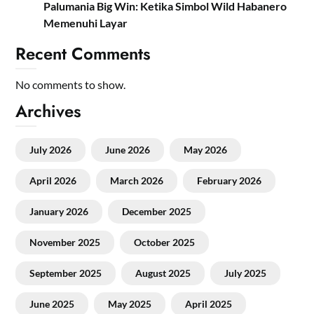
Palumania Big Win: Ketika Simbol Wild Habanero
Memenuhi Layar
Recent Comments
No comments to show.
Archives
July 2026
June 2026
May 2026
April 2026
March 2026
February 2026
January 2026
December 2025
November 2025
October 2025
September 2025
August 2025
July 2025
June 2025
May 2025
April 2025