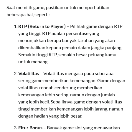
Saat memilih game, pastikan untuk memperhatikan
beberapa hal, seperti:
RTP (Return to Player)
– Pilihlah game dengan RTP
yang tinggi. RTP adalah persentase yang
menunjukkan berapa banyak taruhan yang akan
dikembalikan kepada pemain dalam jangka panjang.
Semakin tinggi RTP, semakin besar peluang kamu
untuk menang.
Volatilitas
– Volatilitas mengacu pada seberapa
sering game memberikan kemenangan. Game dengan
volatilitas rendah cenderung memberikan
kemenangan lebih sering, namun dengan jumlah
yang lebih kecil. Sebaliknya, game dengan volatilitas
tinggi memberikan kemenangan lebih jarang, namun
dengan hadiah yang lebih besar.
Fitur Bonus
– Banyak game slot yang menawarkan