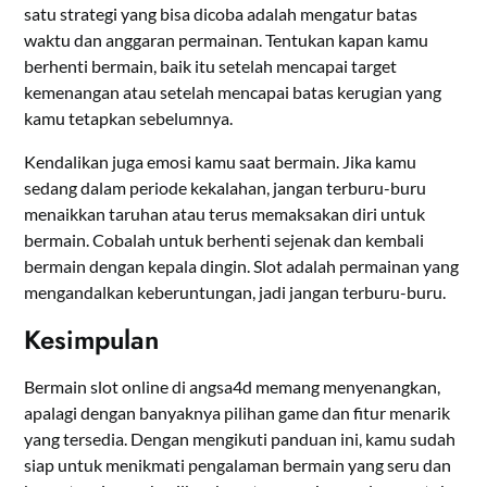
satu strategi yang bisa dicoba adalah mengatur batas
waktu dan anggaran permainan. Tentukan kapan kamu
berhenti bermain, baik itu setelah mencapai target
kemenangan atau setelah mencapai batas kerugian yang
kamu tetapkan sebelumnya.
Kendalikan juga emosi kamu saat bermain. Jika kamu
sedang dalam periode kekalahan, jangan terburu-buru
menaikkan taruhan atau terus memaksakan diri untuk
bermain. Cobalah untuk berhenti sejenak dan kembali
bermain dengan kepala dingin. Slot adalah permainan yang
mengandalkan keberuntungan, jadi jangan terburu-buru.
Kesimpulan
Bermain slot online di angsa4d memang menyenangkan,
apalagi dengan banyaknya pilihan game dan fitur menarik
yang tersedia. Dengan mengikuti panduan ini, kamu sudah
siap untuk menikmati pengalaman bermain yang seru dan