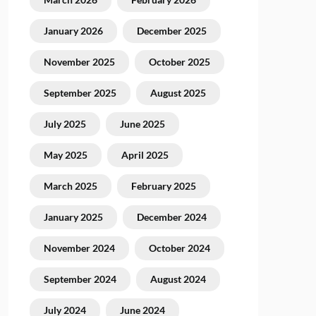
January 2026
December 2025
November 2025
October 2025
September 2025
August 2025
July 2025
June 2025
May 2025
April 2025
March 2025
February 2025
January 2025
December 2024
November 2024
October 2024
September 2024
August 2024
July 2024
June 2024