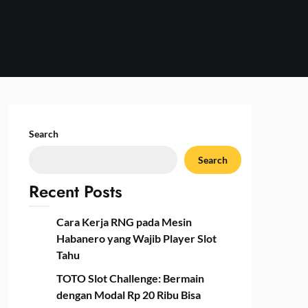
Search
Search
Recent Posts
Cara Kerja RNG pada Mesin
Habanero yang Wajib Player Slot
Tahu
TOTO Slot Challenge: Bermain
dengan Modal Rp 20 Ribu Bisa