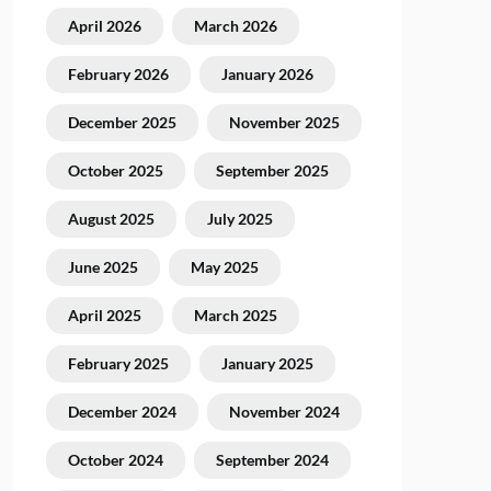
April 2026
March 2026
February 2026
January 2026
December 2025
November 2025
October 2025
September 2025
August 2025
July 2025
June 2025
May 2025
April 2025
March 2025
February 2025
January 2025
December 2024
November 2024
October 2024
September 2024