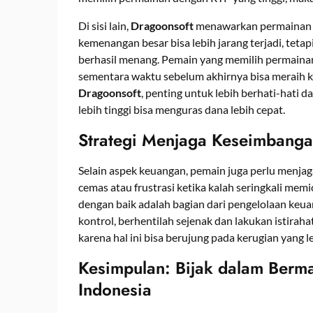
Di sisi lain,
Dragoonsoft
menawarkan permainan den
kemenangan besar bisa lebih jarang terjadi, tetap
berhasil menang. Pemain yang memilih permainan 
sementara waktu sebelum akhirnya bisa meraih k
Dragoonsoft
, penting untuk lebih berhati-hati 
lebih tinggi bisa menguras dana lebih cepat.
Strategi Menjaga Keseimbang
Selain aspek keuangan, pemain juga perlu menja
cemas atau frustrasi ketika kalah seringkali mem
dengan baik adalah bagian dari pengelolaan keua
kontrol, berhentilah sejenak dan lakukan istira
karena hal ini bisa berujung pada kerugian yang le
Kesimpulan: Bijak dalam Berma
Indonesia