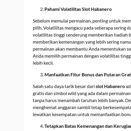
Pahami Volatilitas Slot Habanero
Sebelum memulai permainan, penting untuk mem
pilih. Volatilitas mengacu pada seberapa sering
volatilitas tinggi cenderung memberikan hadiah b
memberikan kemenangan yang lebih sering namun c
permainan akan membantu Anda menentukan sebe
Anda memilih permainan dengan volatilitas ting
lebih kecil.
Manfaatkan Fitur Bonus dan Putaran Grat
Salah satu daya tarik besar dari
slot Habanero
ad
gratis dan simbol wild yang ada dalam permain
tanpa harus menambah taruhan lebih banyak. Den
menghemat anggaran sambil tetap berkesempatan
lewatkan kesempatan untuk memanfaatkan bonu
Tetapkan Batas Kemenangan dan Kerugia