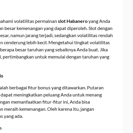
ahami volatilitas permainan
slot Habanero
yang Anda
 dan besar kemenangan yang dapat diperoleh. Slot dengan
esar, namun jarang terjadi, sedangkan volatilitas rendah
enderung lebih kecil. Mengetahui tingkat volatilitas
rapa besar taruhan yang sebaiknya Anda buat. Jika
gi, pertimbangkan untuk memulai dengan taruhan yang
is
alah berbagai fitur bonus yang ditawarkan. Putaran
an dapat meningkatkan peluang Anda untuk menang
gan memanfaatkan fitur-fitur ini, Anda bisa
 meraih kemenangan. Oleh karena itu, jangan
s yang ada.
n