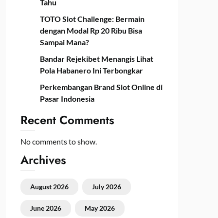
Tahu
TOTO Slot Challenge: Bermain
dengan Modal Rp 20 Ribu Bisa
Sampai Mana?
Bandar Rejekibet Menangis Lihat
Pola Habanero Ini Terbongkar
Perkembangan Brand Slot Online di
Pasar Indonesia
Recent Comments
No comments to show.
Archives
August 2026
July 2026
June 2026
May 2026