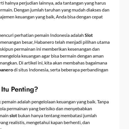
i halnya perjudian lainnya, ada tantangan yang harus
ermain. Dengan jumlah taruhan yang mudah diakses dan
ajemen keuangan yang baik, Anda bisa dengan cepat
 mencuri perhatian pemain Indonesia adalah
Slot
kemenangan besar, Habanero telah menjadi pilihan utama
meskipun permainan ini memberikan kesenangan dan
m mengelola keuangan agar bisa bermain dengan aman
ngkan. Di artikel ini, kita akan membahas bagaimana
banero
di situs Indonesia, serta beberapa perbandingan
Itu Penting?
ak pemain adalah pengelolaan keuangan yang baik. Tanpa
 pola permainan yang berisiko dan menyebabkan
rmain
slot
bukan hanya tentang membatasi jumlah
ang realistis, mengetahui kapan berhenti, dan