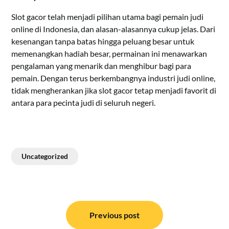
Slot gacor telah menjadi pilihan utama bagi pemain judi
online di Indonesia, dan alasan-alasannya cukup jelas. Dari
kesenangan tanpa batas hingga peluang besar untuk
memenangkan hadiah besar, permainan ini menawarkan
pengalaman yang menarik dan menghibur bagi para
pemain. Dengan terus berkembangnya industri judi online,
tidak mengherankan jika slot gacor tetap menjadi favorit di
antara para pecinta judi di seluruh negeri.
Uncategorized
Post
navigation
Previous post