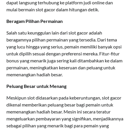
dapat langsung terhubung ke platform judi online dan
mulai bermain slot gacor dalam hitungan detik.
Beragam Pilihan Permainan
Salah satu keunggulan lain dari slot gacor adalah
beragamnya pilihan permainan yang tersedia. Dari tema
yang lucu hingga yang serius, pemain memiliki banyak opsi
untuk dipilih sesuai dengan preferensi mereka. Fitur-fitur
bonus yang menarik juga sering kali ditambahkan ke dalam
permainan, meningkatkan keseruan dan peluang untuk
memenangkan hadiah besar.
Peluang Besar untuk Menang
Meskipun slot didasarkan pada keberuntungan, slot gacor
dikenal memberikan peluang besar bagi pemain untuk
memenangkan hadiah besar. Mesin ini secara teratur
mengeluarkan pembayaran yang signifikan, menjadikannya
sebagai pilihan yang menarik bagi para pemain yang