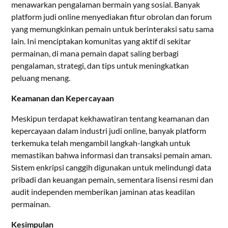
menawarkan pengalaman bermain yang sosial. Banyak
platform judi online menyediakan fitur obrolan dan forum
yang memungkinkan pemain untuk berinteraksi satu sama
lain. Ini menciptakan komunitas yang aktif di sekitar
permainan, di mana pemain dapat saling berbagi
pengalaman, strategi, dan tips untuk meningkatkan
peluang menang.
Keamanan dan Kepercayaan
Meskipun terdapat kekhawatiran tentang keamanan dan
kepercayaan dalam industri judi online, banyak platform
terkemuka telah mengambil langkah-langkah untuk
memastikan bahwa informasi dan transaksi pemain aman.
Sistem enkripsi canggih digunakan untuk melindungi data
pribadi dan keuangan pemain, sementara lisensi resmi dan
audit independen memberikan jaminan atas keadilan
permainan.
Kesimpulan