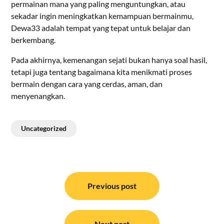
permainan mana yang paling menguntungkan, atau
sekadar ingin meningkatkan kemampuan bermainmu,
Dewa33 adalah tempat yang tepat untuk belajar dan
berkembang.
Pada akhirnya, kemenangan sejati bukan hanya soal hasil,
tetapi juga tentang bagaimana kita menikmati proses
bermain dengan cara yang cerdas, aman, dan
menyenangkan.
Uncategorized
Post
navigation
Previous post
Next post