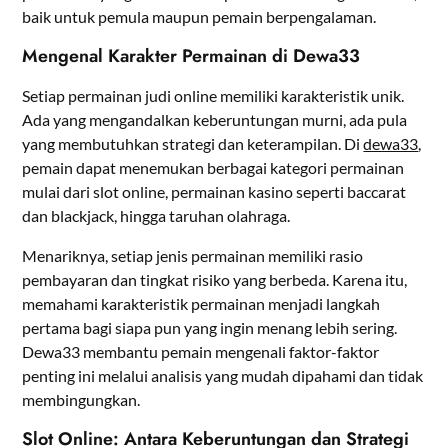
baik untuk pemula maupun pemain berpengalaman.
Mengenal Karakter Permainan di Dewa33
Setiap permainan judi online memiliki karakteristik unik.
Ada yang mengandalkan keberuntungan murni, ada pula
yang membutuhkan strategi dan keterampilan. Di
dewa33
,
pemain dapat menemukan berbagai kategori permainan
mulai dari slot online, permainan kasino seperti baccarat
dan blackjack, hingga taruhan olahraga.
Menariknya, setiap jenis permainan memiliki rasio
pembayaran dan tingkat risiko yang berbeda. Karena itu,
memahami karakteristik permainan menjadi langkah
pertama bagi siapa pun yang ingin menang lebih sering.
Dewa33 membantu pemain mengenali faktor-faktor
penting ini melalui analisis yang mudah dipahami dan tidak
membingungkan.
Slot Online: Antara Keberuntungan dan Strategi