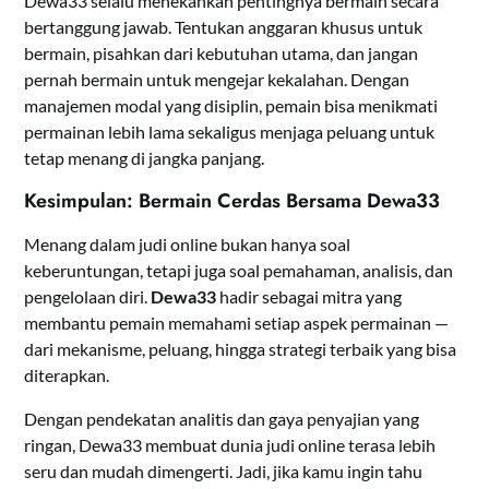
Dewa33 selalu menekankan pentingnya bermain secara
bertanggung jawab. Tentukan anggaran khusus untuk
bermain, pisahkan dari kebutuhan utama, dan jangan
pernah bermain untuk mengejar kekalahan. Dengan
manajemen modal yang disiplin, pemain bisa menikmati
permainan lebih lama sekaligus menjaga peluang untuk
tetap menang di jangka panjang.
Kesimpulan: Bermain Cerdas Bersama Dewa33
Menang dalam judi online bukan hanya soal
keberuntungan, tetapi juga soal pemahaman, analisis, dan
pengelolaan diri.
Dewa33
hadir sebagai mitra yang
membantu pemain memahami setiap aspek permainan —
dari mekanisme, peluang, hingga strategi terbaik yang bisa
diterapkan.
Dengan pendekatan analitis dan gaya penyajian yang
ringan, Dewa33 membuat dunia judi online terasa lebih
seru dan mudah dimengerti. Jadi, jika kamu ingin tahu