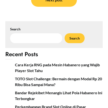
Search
Search
Recent Posts
Cara Kerja RNG pada Mesin Habanero yang Wajib
Player Slot Tahu
TOTO Slot Challenge: Bermain dengan Modal Rp 20
Ribu Bisa Sampai Mana?
Bandar Rejekibet Menangis Lihat Pola Habanero Ini
Terbongkar
Perkembangan Brand Slot Online di Pasar