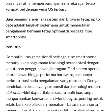
biasanya rutin memperbarui game mereka agar tetap
kompatibel dengan versi OS terbaru.
Bagi pengguna, menjaga sistem dan browser tetap up to
date adalah langkah sederhana untuk memastikan
pengalaman bermain tetap optimal di berbagai tipe
smartphone.
Penutup
Kompatibilitas game slot di berbagai tipe smartphone
menunjukkan bagaimana teknologi beradaptasi dengan
kebutuhan pengguna yang beragam. Dari sistem operasi,
ukuran layar, hingga performa hardware, semuanya
berkontribusi pada pengalaman yang dirasakan. Dengan
pendekatan desain yang responsif dan teknologi modern,
slot online
kini dapat diakses secara lebih luas tanpa
mengorbankan kenyamanan. Meski begitu, penting untuk
selalu bersikap bijak dan memahami batasan usia serta
tanggung jawab dalam mengakses hiburan digital semacam