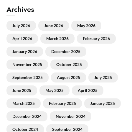
Archives
July 2026
June 2026
May 2026
April 2026
March 2026
February 2026
January 2026
December 2025
November 2025
October 2025
September 2025
August 2025
July 2025
June 2025
May 2025
April 2025
March 2025
February 2025
January 2025
December 2024
November 2024
October 2024
September 2024