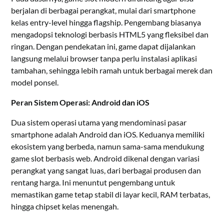
berjalan di berbagai perangkat, mulai dari smartphone
kelas entry-level hingga flagship. Pengembang biasanya
mengadopsi teknologi berbasis HTML5 yang fleksibel dan
ringan. Dengan pendekatan ini, game dapat dijalankan
langsung melalui browser tanpa perlu instalasi aplikasi
tambahan, sehingga lebih ramah untuk berbagai merek dan
model ponsel.
Peran Sistem Operasi: Android dan iOS
Dua sistem operasi utama yang mendominasi pasar
smartphone adalah Android dan iOS. Keduanya memiliki
ekosistem yang berbeda, namun sama-sama mendukung
game slot berbasis web. Android dikenal dengan variasi
perangkat yang sangat luas, dari berbagai produsen dan
rentang harga. Ini menuntut pengembang untuk
memastikan game tetap stabil di layar kecil, RAM terbatas,
hingga chipset kelas menengah.