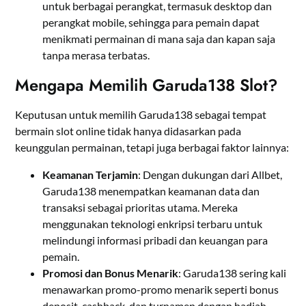
untuk berbagai perangkat, termasuk desktop dan
perangkat mobile, sehingga para pemain dapat
menikmati permainan di mana saja dan kapan saja
tanpa merasa terbatas.
Mengapa Memilih Garuda138 Slot?
Keputusan untuk memilih Garuda138 sebagai tempat
bermain slot online tidak hanya didasarkan pada
keunggulan permainan, tetapi juga berbagai faktor lainnya:
Keamanan Terjamin
: Dengan dukungan dari Allbet,
Garuda138 menempatkan keamanan data dan
transaksi sebagai prioritas utama. Mereka
menggunakan teknologi enkripsi terbaru untuk
melindungi informasi pribadi dan keuangan para
pemain.
Promosi dan Bonus Menarik
: Garuda138 sering kali
menawarkan promo-promo menarik seperti bonus
deposit, cashback, dan turnamen dengan hadiah