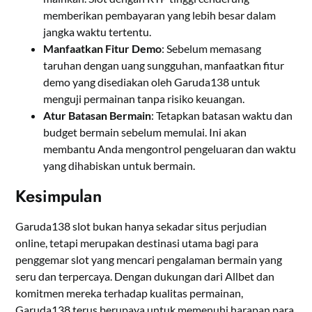
memberikan pembayaran yang lebih besar dalam
jangka waktu tertentu.
Manfaatkan Fitur Demo
: Sebelum memasang
taruhan dengan uang sungguhan, manfaatkan fitur
demo yang disediakan oleh Garuda138 untuk
menguji permainan tanpa risiko keuangan.
Atur Batasan Bermain
: Tetapkan batasan waktu dan
budget bermain sebelum memulai. Ini akan
membantu Anda mengontrol pengeluaran dan waktu
yang dihabiskan untuk bermain.
Kesimpulan
Garuda138 slot bukan hanya sekadar situs perjudian
online, tetapi merupakan destinasi utama bagi para
penggemar slot yang mencari pengalaman bermain yang
seru dan terpercaya. Dengan dukungan dari Allbet dan
komitmen mereka terhadap kualitas permainan,
Garuda138 terus berupaya untuk memenuhi harapan para