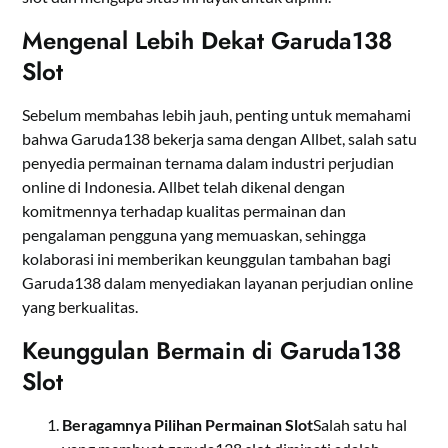
Mengenal Lebih Dekat Garuda138
Slot
Sebelum membahas lebih jauh, penting untuk memahami
bahwa Garuda138 bekerja sama dengan Allbet, salah satu
penyedia permainan ternama dalam industri perjudian
online di Indonesia. Allbet telah dikenal dengan
komitmennya terhadap kualitas permainan dan
pengalaman pengguna yang memuaskan, sehingga
kolaborasi ini memberikan keunggulan tambahan bagi
Garuda138 dalam menyediakan layanan perjudian online
yang berkualitas.
Keunggulan Bermain di Garuda138
Slot
Beragamnya Pilihan Permainan Slot
Salah satu hal