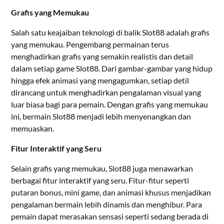
Grafis yang Memukau
Salah satu keajaiban teknologi di balik Slot88 adalah grafis
yang memukau. Pengembang permainan terus
menghadirkan grafis yang semakin realistis dan detail
dalam setiap game Slot88. Dari gambar-gambar yang hidup
hingga efek animasi yang mengagumkan, setiap detil
dirancang untuk menghadirkan pengalaman visual yang
luar biasa bagi para pemain. Dengan grafis yang memukau
ini, bermain Slot88 menjadi lebih menyenangkan dan
memuaskan.
Fitur Interaktif yang Seru
Selain grafis yang memukau, Slot88 juga menawarkan
berbagai fitur interaktif yang seru. Fitur-fitur seperti
putaran bonus, mini game, dan animasi khusus menjadikan
pengalaman bermain lebih dinamis dan menghibur. Para
pemain dapat merasakan sensasi seperti sedang berada di