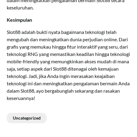
dalam meningkatkan pengalaman bermain Slot88 secara
keseluruhan.
Kesimpulan
Slot88 adalah bukti nyata bagaimana teknologi telah
mengubah dan meningkatkan dunia perjudian online. Dari
grafis yang memukau hingga fitur interaktif yang seru, dari
teknologi RNG yang memastikan keadilan hingga teknologi
mobile-friendly yang memungkinkan akses mudah di mana
saja, setiap aspek dari Slot88 ditenagai oleh kemajuan
teknologi. Jadi, jika Anda ingin merasakan keajaiban
teknologi ini dan meningkatkan pengalaman bermain Anda
dalam Slot88, ayo bergabunglah sekarang dan rasakan
keseruannya!
Uncategorized