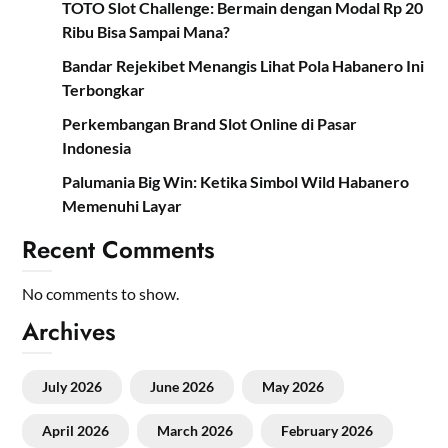
TOTO Slot Challenge: Bermain dengan Modal Rp 20
Ribu Bisa Sampai Mana?
Bandar Rejekibet Menangis Lihat Pola Habanero Ini
Terbongkar
Perkembangan Brand Slot Online di Pasar
Indonesia
Palumania Big Win: Ketika Simbol Wild Habanero
Memenuhi Layar
Recent Comments
No comments to show.
Archives
July 2026
June 2026
May 2026
April 2026
March 2026
February 2026