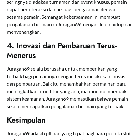
seringnya diadakan turnamen dan event khusus, pemain
dapat berinteraksi dan berbagi pengalaman dengan
sesama pemain. Semangat kebersamaan ini membuat
pengalaman bermain di Juragan69 menjadi lebih hidup dan
menyenangkan.
4.
Inovasi dan Pembaruan Terus-
Menerus
Juragan69 selalu berusaha untuk memberikan yang
terbaik bagi pemainnya dengan terus melakukan inovasi
dan pembaruan. Baik itu menambahkan permainan baru,
meningkatkan fitur-fitur yang ada, maupun memperbaiki
sistem keamanan, Juragan69 memastikan bahwa pemain
selalu mendapatkan pengalaman bermain yang terbaik.
Kesimpulan
Juragan69 adalah pilihan yang tepat bagi para pecinta slot