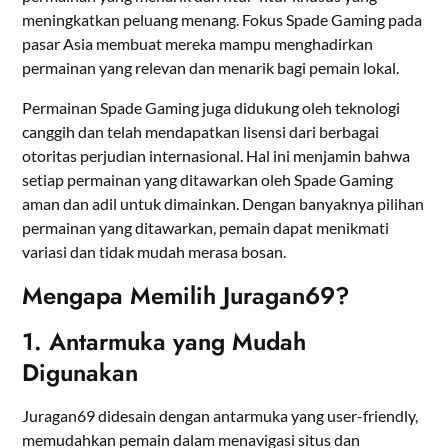
meningkatkan peluang menang. Fokus Spade Gaming pada
pasar Asia membuat mereka mampu menghadirkan
permainan yang relevan dan menarik bagi pemain lokal.
Permainan Spade Gaming juga didukung oleh teknologi
canggih dan telah mendapatkan lisensi dari berbagai
otoritas perjudian internasional. Hal ini menjamin bahwa
setiap permainan yang ditawarkan oleh Spade Gaming
aman dan adil untuk dimainkan. Dengan banyaknya pilihan
permainan yang ditawarkan, pemain dapat menikmati
variasi dan tidak mudah merasa bosan.
Mengapa Memilih Juragan69?
1.
Antarmuka yang Mudah
Digunakan
Juragan69 didesain dengan antarmuka yang user-friendly,
memudahkan pemain dalam menavigasi situs dan