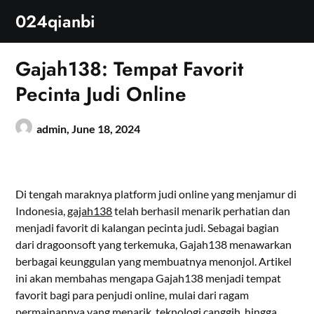
Skip
024qianbi
to
content
Gajah138: Tempat Favorit
Pecinta Judi Online
admin,
June 18, 2024
Di tengah maraknya platform judi online yang menjamur di
Indonesia,
gajah138
telah berhasil menarik perhatian dan
menjadi favorit di kalangan pecinta judi. Sebagai bagian
dari dragoonsoft yang terkemuka, Gajah138 menawarkan
berbagai keunggulan yang membuatnya menonjol. Artikel
ini akan membahas mengapa Gajah138 menjadi tempat
favorit bagi para penjudi online, mulai dari ragam
permainannya yang menarik, teknologi canggih, hingga