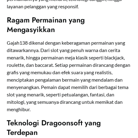
layanan pelanggan yang responsif.
Ragam Permainan yang
Mengasyikkan
Gajah138 dikenal dengan keberagaman permainan yang
ditawarkannya. Dari slot yang penuh warna dan cerita
menarik, hingga permainan meja klasik seperti blackjack,
roulette, dan baccarat. Setiap permainan dirancang dengan
grafis yang memukau dan efek suara yang realistis,
menciptakan pengalaman bermain yang mendalam dan
menyenangkan. Pemain dapat memilih dari berbagai tema
slot yang menarik, seperti petualangan, fantasi, dan
mitologi, yang semuanya dirancang untuk memikat dan
menghibur.
Teknologi Dragoonsoft yang
Terdepan