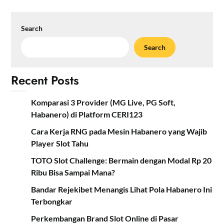
Search
Search
Recent Posts
Komparasi 3 Provider (MG Live, PG Soft,
Habanero) di Platform CERI123
Cara Kerja RNG pada Mesin Habanero yang Wajib
Player Slot Tahu
TOTO Slot Challenge: Bermain dengan Modal Rp 20
Ribu Bisa Sampai Mana?
Bandar Rejekibet Menangis Lihat Pola Habanero Ini
Terbongkar
Perkembangan Brand Slot Online di Pasar