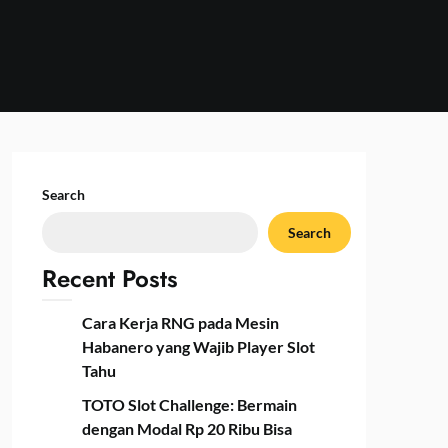
Search
Search
Recent Posts
Cara Kerja RNG pada Mesin
Habanero yang Wajib Player Slot
Tahu
TOTO Slot Challenge: Bermain
dengan Modal Rp 20 Ribu Bisa