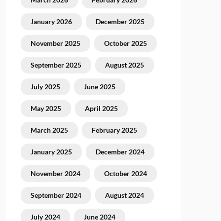
January 2026
December 2025
November 2025
October 2025
September 2025
August 2025
July 2025
June 2025
May 2025
April 2025
March 2025
February 2025
January 2025
December 2024
November 2024
October 2024
September 2024
August 2024
July 2024
June 2024