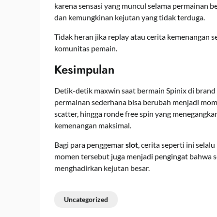
karena sensasi yang muncul selama permainan b
dan kemungkinan kejutan yang tidak terduga.
Tidak heran jika replay atau cerita kemenangan s
komunitas pemain.
Kesimpulan
Detik-detik maxwin saat bermain Spinix di brand
permainan sederhana bisa berubah menjadi momen
scatter, hingga ronde free spin yang menegang
kemenangan maksimal.
Bagi para penggemar
slot
, cerita seperti ini sel
momen tersebut juga menjadi pengingat bahwa s
menghadirkan kejutan besar.
Uncategorized