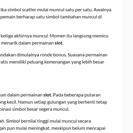
tika simbol scatter mulai muncul satu per satu. Awalnya
t pemain berharap satu simbol tambahan muncul di
er ketiga akhirnya muncul. Momen itu langsung memicu
ing menarik dalam permainan
slot
.
andakan dimulainya ronde bonus. Suasana permainan
ratis memiliki peluang kemenangan yang lebih besar
gkan dalam permainan
slot
. Pada beberapa putaran
g kecil. Namun setiap gulungan yang berhenti tetap
nasi simbol besar segera muncul.
h. Simbol bernilai tinggi mulai muncul secara
gan pun mulai meningkat, meskipun belum mencapai