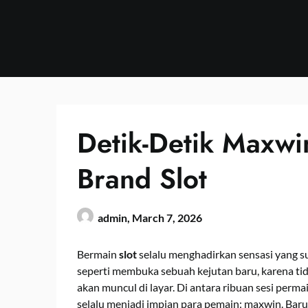
Skip
to
content
Detik-Detik Maxwi
Brand Slot
admin,
March 7, 2026
Bermain
slot
selalu menghadirkan sensasi yang sul
seperti membuka sebuah kejutan baru, karena ti
akan muncul di layar. Di antara ribuan sesi perma
selalu menjadi impian para pemain: maxwin. Bar