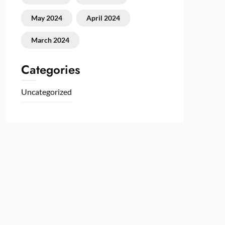
May 2024
April 2024
March 2024
Categories
Uncategorized