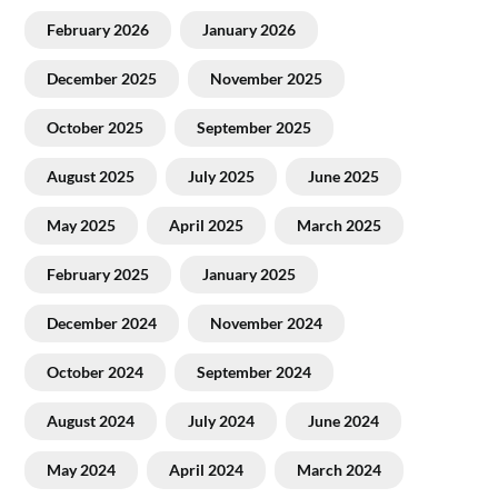
February 2026
January 2026
December 2025
November 2025
October 2025
September 2025
August 2025
July 2025
June 2025
May 2025
April 2025
March 2025
February 2025
January 2025
December 2024
November 2024
October 2024
September 2024
August 2024
July 2024
June 2024
May 2024
April 2024
March 2024