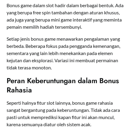
Bonus game dalam slot hadir dalam berbagai bentuk. Ada
yang berupa free spin tambahan dengan aturan khusus,
ada juga yang berupa mini game interaktif yang meminta
pemain memilih hadiah tersembunyi.
Setiap jenis bonus game menawarkan pengalaman yang
berbeda. Beberapa fokus pada pengganda kemenangan,
sementara yang lain lebih menekankan pada elemen
kejutan dan eksplorasi. Variasi ini membuat permainan
tidak terasa monoton.
Peran Keberuntungan dalam Bonus
Rahasia
Seperti halnya fitur slot lainnya, bonus game rahasia
sangat bergantung pada keberuntungan. Tidak ada cara
pasti untuk memprediksi kapan fitur ini akan muncul,
karena semuanya diatur oleh sistem acak.