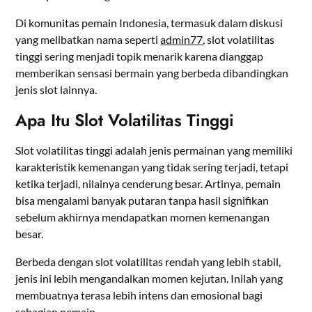
Di komunitas pemain Indonesia, termasuk dalam diskusi
yang melibatkan nama seperti
admin77
, slot volatilitas
tinggi sering menjadi topik menarik karena dianggap
memberikan sensasi bermain yang berbeda dibandingkan
jenis slot lainnya.
Apa Itu Slot Volatilitas Tinggi
Slot volatilitas tinggi adalah jenis permainan yang memiliki
karakteristik kemenangan yang tidak sering terjadi, tetapi
ketika terjadi, nilainya cenderung besar. Artinya, pemain
bisa mengalami banyak putaran tanpa hasil signifikan
sebelum akhirnya mendapatkan momen kemenangan
besar.
Berbeda dengan slot volatilitas rendah yang lebih stabil,
jenis ini lebih mengandalkan momen kejutan. Inilah yang
membuatnya terasa lebih intens dan emosional bagi
sebagian pemain.