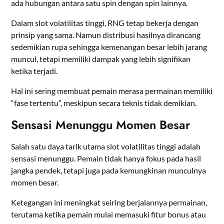
ada hubungan antara satu spin dengan spin lainnya.
Dalam slot volatilitas tinggi, RNG tetap bekerja dengan
prinsip yang sama. Namun distribusi hasilnya dirancang
sedemikian rupa sehingga kemenangan besar lebih jarang
muncul, tetapi memiliki dampak yang lebih signifikan
ketika terjadi.
Hal ini sering membuat pemain merasa permainan memiliki
“fase tertentu”, meskipun secara teknis tidak demikian.
Sensasi Menunggu Momen Besar
Salah satu daya tarik utama slot volatilitas tinggi adalah
sensasi menunggu. Pemain tidak hanya fokus pada hasil
jangka pendek, tetapi juga pada kemungkinan munculnya
momen besar.
Ketegangan ini meningkat seiring berjalannya permainan,
terutama ketika pemain mulai memasuki fitur bonus atau