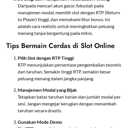
Daripada mencari akun gacor, fokuslah pada
manajemen modal, memilih slot dengan RTP (Return
to Player) tinggi, dan memahami fitur bonus. Ini
adalah cara realistis untuk meningkatkan peluang
menang tanpa bergantung pada mitos.
Tips Bermain Cerdas di Slot Online
Pilih Slot dengan RTP Tinggi
RTP menunjukkan persentase pengembalian teoretis
dari taruhan. Semakin tinggi RTP, semakin besar
peluang menang dalam jangka panjang.
Manajemen Modal yang Bijak
Tetapkan batas taruhan harian dan jumlah modal per
sesi. Jangan mengejar kerugian dengan menambah
taruhan secara drastis.
Gunakan Mode Demo