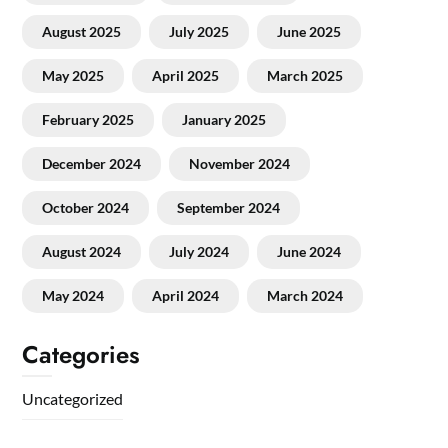
August 2025
July 2025
June 2025
May 2025
April 2025
March 2025
February 2025
January 2025
December 2024
November 2024
October 2024
September 2024
August 2024
July 2024
June 2024
May 2024
April 2024
March 2024
Categories
Uncategorized