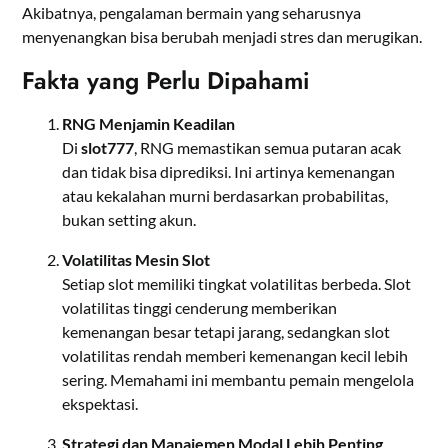
Akibatnya, pengalaman bermain yang seharusnya
menyenangkan bisa berubah menjadi stres dan merugikan.
Fakta yang Perlu Dipahami
RNG Menjamin Keadilan
Di
slot777
, RNG memastikan semua putaran acak
dan tidak bisa diprediksi. Ini artinya kemenangan
atau kekalahan murni berdasarkan probabilitas,
bukan setting akun.
Volatilitas Mesin Slot
Setiap slot memiliki tingkat volatilitas berbeda. Slot
volatilitas tinggi cenderung memberikan
kemenangan besar tetapi jarang, sedangkan slot
volatilitas rendah memberi kemenangan kecil lebih
sering. Memahami ini membantu pemain mengelola
ekspektasi.
Strategi dan Manajemen Modal Lebih Penting