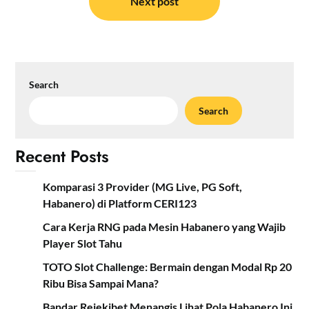
Next post
Search
Search
Recent Posts
Komparasi 3 Provider (MG Live, PG Soft,
Habanero) di Platform CERI123
Cara Kerja RNG pada Mesin Habanero yang Wajib
Player Slot Tahu
TOTO Slot Challenge: Bermain dengan Modal Rp 20
Ribu Bisa Sampai Mana?
Bandar Rejekibet Menangis Lihat Pola Habanero Ini