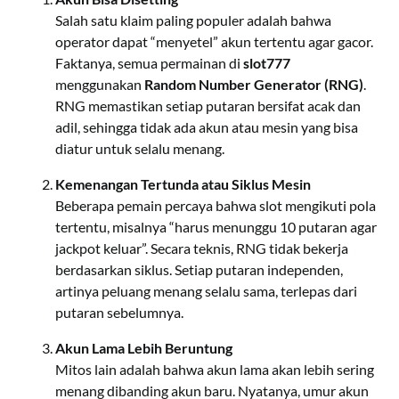
Salah satu klaim paling populer adalah bahwa
operator dapat “menyetel” akun tertentu agar gacor.
Faktanya, semua permainan di
slot777
menggunakan
Random Number Generator (RNG)
.
RNG memastikan setiap putaran bersifat acak dan
adil, sehingga tidak ada akun atau mesin yang bisa
diatur untuk selalu menang.
Kemenangan Tertunda atau Siklus Mesin
Beberapa pemain percaya bahwa slot mengikuti pola
tertentu, misalnya “harus menunggu 10 putaran agar
jackpot keluar”. Secara teknis, RNG tidak bekerja
berdasarkan siklus. Setiap putaran independen,
artinya peluang menang selalu sama, terlepas dari
putaran sebelumnya.
Akun Lama Lebih Beruntung
Mitos lain adalah bahwa akun lama akan lebih sering
menang dibanding akun baru. Nyatanya, umur akun