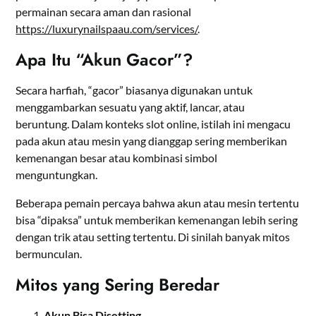
permainan secara aman dan rasional
https://luxurynailspaau.com/services/
.
Apa Itu “Akun Gacor”?
Secara harfiah, “gacor” biasanya digunakan untuk
menggambarkan sesuatu yang aktif, lancar, atau
beruntung. Dalam konteks slot online, istilah ini mengacu
pada akun atau mesin yang dianggap sering memberikan
kemenangan besar atau kombinasi simbol
menguntungkan.
Beberapa pemain percaya bahwa akun atau mesin tertentu
bisa “dipaksa” untuk memberikan kemenangan lebih sering
dengan trik atau setting tertentu. Di sinilah banyak mitos
bermunculan.
Mitos yang Sering Beredar
Akun Bisa Disetting